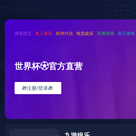
一、协议说明
在您访问、注册或使用沙巴
二、用户注册与信息
用户需确保所提交的注册资料
户。
三、服务范围