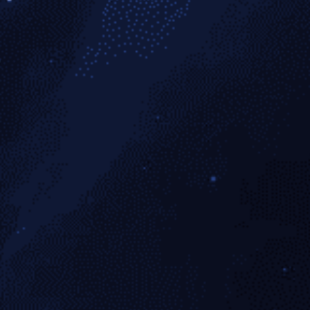
备共享。
为自动适配内容。
手效率。
户常用系统设置。