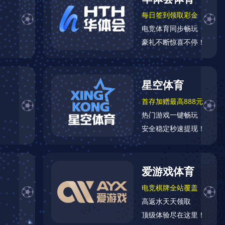
整。
式的转载或使用。
诉讼。