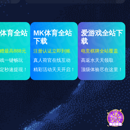
观赛体验。