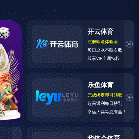
注册入口
用平台即视为同意全部条款。
)平台有权暂停或终止其账