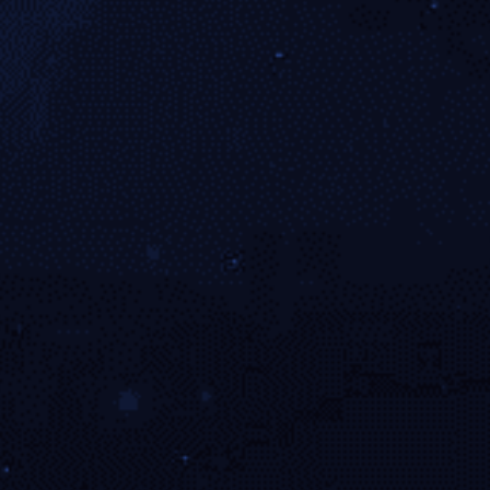
联系我们
快速导航
州市鼓楼区五四路99号
App下载
关于我们
pport@nelsnet.com
隐私政策
用户协议