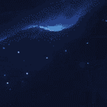
v6.3.0 · 2025年10月
推出多端数据同步，浏览记录与个性设置跨设
智能推荐系统优化，结合沙巴官网平台用户行
新增教学专栏，视频+图文讲解提升新用户上
小屏设备适配更新，界面展示更清晰。
v6.2.0 · 2025年8月
新增实时关注榜单，便于掌握高热度赛事。
用户成长系统上线，等级机制展示更直观。
夜间模式优化，适配沙巴官网-沙巴(中国)用
筛选条件优化，支持联赛快速定位。
v6.1.3 · 2025年6月
更新赛事推送机制，数据加载更快。
关键词高亮检索功能上线，搜索更便捷。
提升老旧设备兼容性，视觉显示更统一。